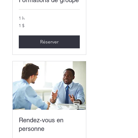
Formations de groupe
1 h
1 dollar
1 $
canadien
Réserver
Rendez-vous en
personne