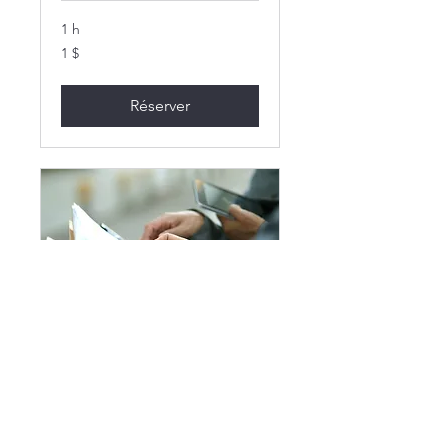
1 h
1 dollar
1 $
canadien
Réserver
Consultation
1 h
1 dollar
1 $
canadien