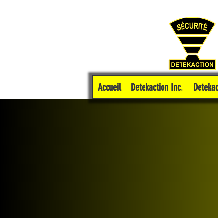
Accueil
Detekaction Inc.
Detekac