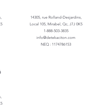
,
14305, rue Rolland-Desjardins,
K5
Local 105, Mirabel, Qc, J7J 0K5
1-888-503-3835
info@detekaciton.com
NEQ : 1174786153
é
,
K5